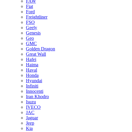
FAW
Fiat
Ford
Freightliner
FSO
Geely
Genesis
Geo
GMC
Golden Dragon
Great Wall
Hafei
Haima
Haval
Honda
Hyundai
Infiniti
Innocenti
Iran Khodro
Isuzu
IVECO
JAC
Jaguar
Jeep
Kia