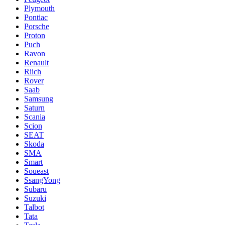
Plymouth
Pontiac
Porsche
Proton
Puch
Ravon
Renault
Riich
Rover
Saab
Samsung
Saturn
Scania
Scion
SEAT
Skoda
SMA
Smart
Soueast
SsangYong
Subaru
Suzuki
Talbot
Tata