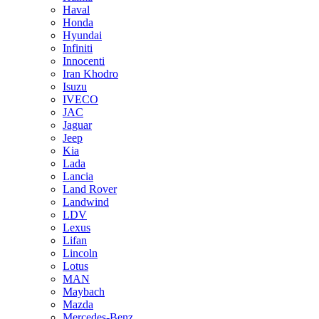
Haval
Honda
Hyundai
Infiniti
Innocenti
Iran Khodro
Isuzu
IVECO
JAC
Jaguar
Jeep
Kia
Lada
Lancia
Land Rover
Landwind
LDV
Lexus
Lifan
Lincoln
Lotus
MAN
Maybach
Mazda
Mercedes-Benz