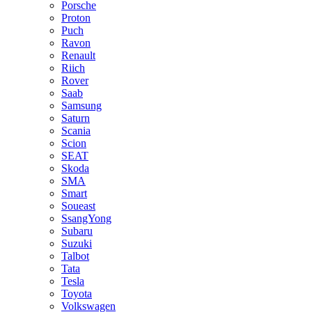
Porsche
Proton
Puch
Ravon
Renault
Riich
Rover
Saab
Samsung
Saturn
Scania
Scion
SEAT
Skoda
SMA
Smart
Soueast
SsangYong
Subaru
Suzuki
Talbot
Tata
Tesla
Toyota
Volkswagen