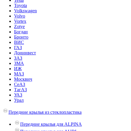
Tesla
Toyota
Volkswagen
Volvo
Vortex
Zotye
Богдан
Бронто
ВИС
ГАЗ
Донинвест
ЗАЗ
ЗМА
ИЖ
МАЗ
Москвич
СеАЗ
ТагАЗ
УАЗ
Урал
Передние крылья из стеклопластика
Передние крылья для ALPINA