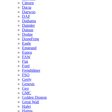
Citroen
Dacia
Daewoo
DAF
Daihatsu
Daimler
Datsun
Dodge
DongFeng
Eagle
Emgrand
Eunos
FAW
Fiat
Ford
Freightliner
FSO
Geely
Genesis
Geo
GMC
Golden Dragon
Great Wall
Hafei
Haima