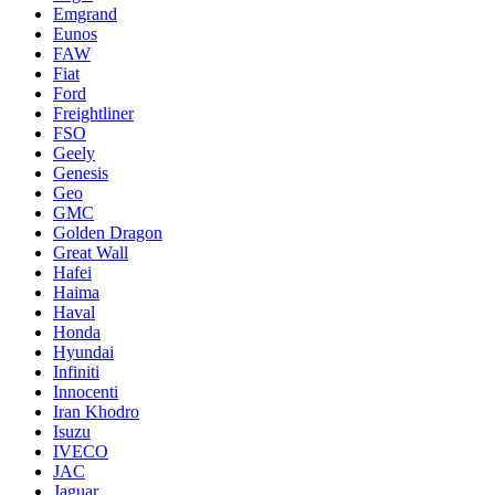
Emgrand
Eunos
FAW
Fiat
Ford
Freightliner
FSO
Geely
Genesis
Geo
GMC
Golden Dragon
Great Wall
Hafei
Haima
Haval
Honda
Hyundai
Infiniti
Innocenti
Iran Khodro
Isuzu
IVECO
JAC
Jaguar