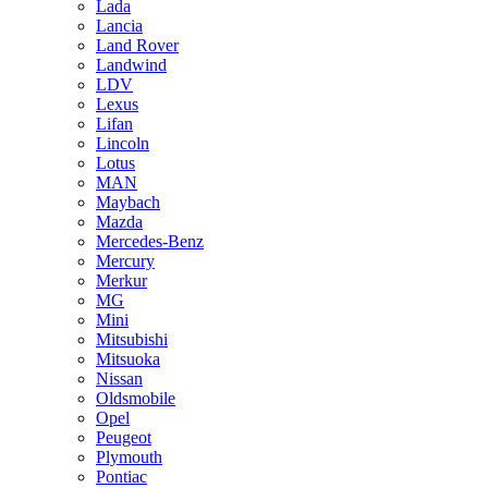
Lada
Lancia
Land Rover
Landwind
LDV
Lexus
Lifan
Lincoln
Lotus
MAN
Maybach
Mazda
Mercedes-Benz
Mercury
Merkur
MG
Mini
Mitsubishi
Mitsuoka
Nissan
Oldsmobile
Opel
Peugeot
Plymouth
Pontiac