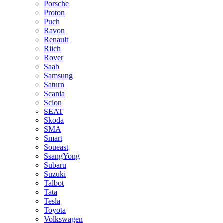
Porsche
Proton
Puch
Ravon
Renault
Riich
Rover
Saab
Samsung
Saturn
Scania
Scion
SEAT
Skoda
SMA
Smart
Soueast
SsangYong
Subaru
Suzuki
Talbot
Tata
Tesla
Toyota
Volkswagen