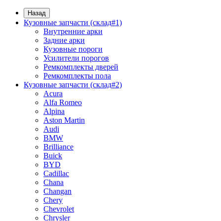
Назад
Кузовные запчасти (склад#1)
Внутренние арки
Задние арки
Кузовные пороги
Усилители порогов
Ремкомплекты дверей
Ремкомплекты пола
Кузовные запчасти (склад#2)
Acura
Alfa Romeo
Alpina
Aston Martin
Audi
BMW
Brilliance
Buick
BYD
Cadillac
Chana
Changan
Chery
Chevrolet
Chrysler