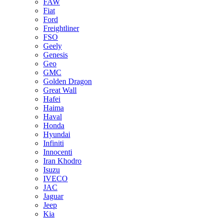
FAW
Fiat
Ford
Freightliner
FSO
Geely
Genesis
Geo
GMC
Golden Dragon
Great Wall
Hafei
Haima
Haval
Honda
Hyundai
Infiniti
Innocenti
Iran Khodro
Isuzu
IVECO
JAC
Jaguar
Jeep
Kia