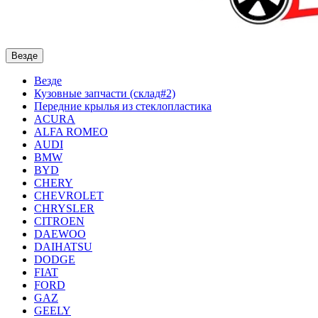
Везде
Везде
Кузовные запчасти (склад#2)
Передние крылья из стеклопластика
ACURA
ALFA ROMEO
AUDI
BMW
BYD
CHERY
CHEVROLET
CHRYSLER
CITROEN
DAEWOO
DAIHATSU
DODGE
FIAT
FORD
GAZ
GEELY