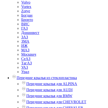
Volvo
Vortex
Zotye
Богдан
Бронто
ВИС
ГАЗ
Донинвест
ЗАЗ
ЗМА
ИЖ
МАЗ
Москвич
СеАЗ
ТагАЗ
УАЗ
Урал
Передние крылья из стеклопластика
Передние крылья для ALPINA
Передние крылья для AUDI
Передние крылья для BMW
Передние крылья для CHEVROLET
Передние крылья для CHRYSLER