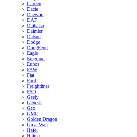
Citroen
Dacia
Daewoo
DAF
Daihatsu
Daimler
Datsun
Dodge
DongFeng
Eagle
Emgrand
Eunos
FAW
Fiat
Ford
Freightliner
FSO
Geely
Genesis
Geo
GMC
Golden Dragon
Great Wall
Hafei
Haima