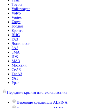
Tesla
Toyota
Volkswagen
Volvo
Vortex
Zotye
Богдан
Бронто
ВИС
ГАЗ
Донинвест
ЗАЗ
ЗМА
ИЖ
МАЗ
Москвич
СеАЗ
ТагАЗ
УАЗ
Урал
Передние крылья из стеклопластика
Передние крылья для ALPINA