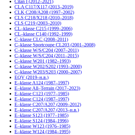
Citan I (2012–2021)
CLA C117/X117 (2013–2019)
CLK C208/A208 (1997–2002)
CLS C218/X218 (2010–2018)
CLS C219 (2003–2010)
CL–klasse C215 (1999–2006)
CL–klasse С140 (1992–1999)
C–klasse CLC (2008–2011)
C–klasse Sportcoupe CL203 (2001–2008)
C–klasse W/S/C204 (2007–2011)
C–klasse W/S/C204 (2011–2015)
C–klasse W201 (1982–1993)
C–klasse W202/S202 (1993–2000)
C–klasse W203/S203 (2000–2007)
EQV (2019–н.в.)
E–klasse A124 (1987–1997)
E–klasse All–Terrain (2017–2023)
E–klasse C123 (1977–1985)
E–klasse C124 (1987–1997)
E–klasse C207/A207 (2009–2012)
E–klasse C207/A207 (2013–н.в.)
E–klasse S123 (1977–1985)
E–klasse S124 (1984–1996)
E–klasse W123 (1976–1985)
E–klasse W124 (1984–1995)