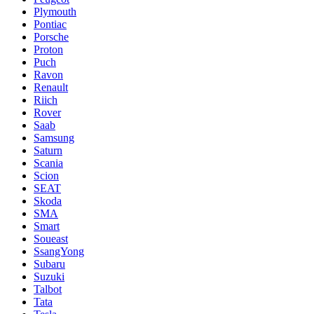
Plymouth
Pontiac
Porsche
Proton
Puch
Ravon
Renault
Riich
Rover
Saab
Samsung
Saturn
Scania
Scion
SEAT
Skoda
SMA
Smart
Soueast
SsangYong
Subaru
Suzuki
Talbot
Tata