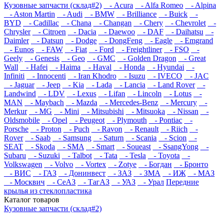
Кузовные запчасти (склад#2)
- Acura
- Alfa Romeo
- Alpina
- Aston Martin
- Audi
- BMW
- Brilliance
- Buick
-
BYD
- Cadillac
- Chana
- Changan
- Chery
- Chevrolet
-
Chrysler
- Citroen
- Dacia
- Daewoo
- DAF
- Daihatsu
-
Daimler
- Datsun
- Dodge
- DongFeng
- Eagle
- Emgrand
- Eunos
- FAW
- Fiat
- Ford
- Freightliner
- FSO
-
Geely
- Genesis
- Geo
- GMC
- Golden Dragon
- Great
Wall
- Hafei
- Haima
- Haval
- Honda
- Hyundai
-
Infiniti
- Innocenti
- Iran Khodro
- Isuzu
- IVECO
- JAC
- Jaguar
- Jeep
- Kia
- Lada
- Lancia
- Land Rover
-
Landwind
- LDV
- Lexus
- Lifan
- Lincoln
- Lotus
-
MAN
- Maybach
- Mazda
- Mercedes-Benz
- Mercury
-
Merkur
- MG
- Mini
- Mitsubishi
- Mitsuoka
- Nissan
-
Oldsmobile
- Opel
- Peugeot
- Plymouth
- Pontiac
-
Porsche
- Proton
- Puch
- Ravon
- Renault
- Riich
-
Rover
- Saab
- Samsung
- Saturn
- Scania
- Scion
-
SEAT
- Skoda
- SMA
- Smart
- Soueast
- SsangYong
-
Subaru
- Suzuki
- Talbot
- Tata
- Tesla
- Toyota
-
Volkswagen
- Volvo
- Vortex
- Zotye
- Богдан
- Бронто
- ВИС
- ГАЗ
- Донинвест
- ЗАЗ
- ЗМА
- ИЖ
- МАЗ
- Москвич
- СеАЗ
- ТагАЗ
- УАЗ
- Урал
Передние
крылья из стеклопластика
Каталог
товаров
Кузовные запчасти (склад#2)