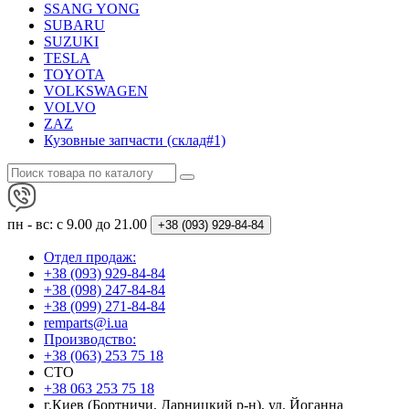
SSANG YONG
SUBARU
SUZUKI
TESLA
TOYOTA
VOLKSWAGEN
VOLVO
ZAZ
Кузовные запчасти (склад#1)
пн - вс: с 9.00 до 21.00
+38 (093)
929-84-84
Отдел продаж:
+38 (093) 929-84-84
+38 (098) 247-84-84
+38 (099) 271-84-84
remparts@i.ua
Производство:
+38 (063) 253 75 18
СТО
+38 063 253 75 18
г.Киев (Бортничи, Дарницкий р-н), ул. Йоганна