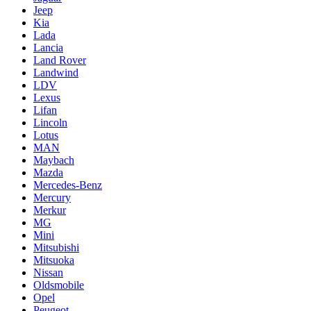
Jeep
Kia
Lada
Lancia
Land Rover
Landwind
LDV
Lexus
Lifan
Lincoln
Lotus
MAN
Maybach
Mazda
Mercedes-Benz
Mercury
Merkur
MG
Mini
Mitsubishi
Mitsuoka
Nissan
Oldsmobile
Opel
Peugeot