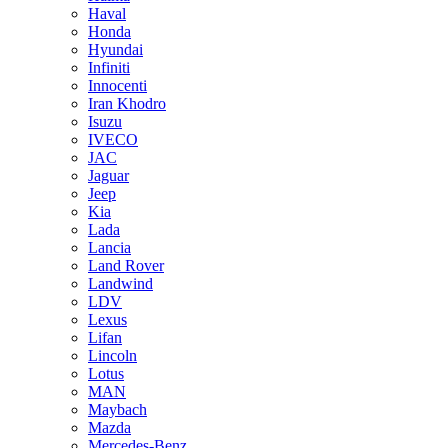
Haval
Honda
Hyundai
Infiniti
Innocenti
Iran Khodro
Isuzu
IVECO
JAC
Jaguar
Jeep
Kia
Lada
Lancia
Land Rover
Landwind
LDV
Lexus
Lifan
Lincoln
Lotus
MAN
Maybach
Mazda
Mercedes-Benz