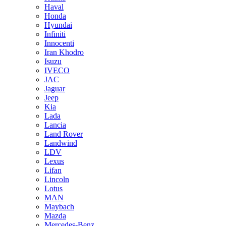
Haval
Honda
Hyundai
Infiniti
Innocenti
Iran Khodro
Isuzu
IVECO
JAC
Jaguar
Jeep
Kia
Lada
Lancia
Land Rover
Landwind
LDV
Lexus
Lifan
Lincoln
Lotus
MAN
Maybach
Mazda
Mercedes-Benz