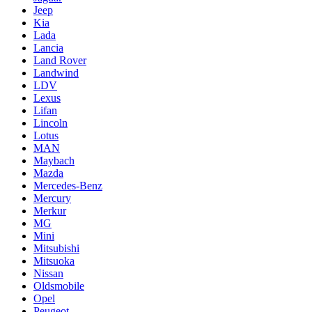
Jeep
Kia
Lada
Lancia
Land Rover
Landwind
LDV
Lexus
Lifan
Lincoln
Lotus
MAN
Maybach
Mazda
Mercedes-Benz
Mercury
Merkur
MG
Mini
Mitsubishi
Mitsuoka
Nissan
Oldsmobile
Opel
Peugeot