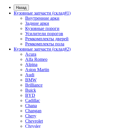
Назад
Кузовные запчасти (склад#1)
Внутренние арки
Задние арки
Кузовные пороги
Усилители порогов
Ремкомплекты дверей
Ремкомплекты пола
Кузовные запчасти (склад#2)
Acura
Alfa Romeo
Alpina
Aston Martin
Audi
BMW
Brilliance
Buick
BYD
Cadillac
Chana
Changan
Chery
Chevrolet
Chrysler