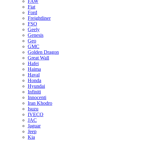
FAW
Fiat
Ford
Freightliner
FSO
Geely
Genesis
Geo
GMC
Golden Dragon
Great Wall
Hafei
Haima
Haval
Honda
Hyundai
Infiniti
Innocenti
Iran Khodro
Isuzu
IVECO
JAC
Jaguar
Jeep
Kia