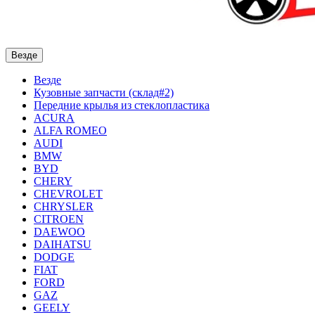
Везде
Везде
Кузовные запчасти (склад#2)
Передние крылья из стеклопластика
ACURA
ALFA ROMEO
AUDI
BMW
BYD
CHERY
CHEVROLET
CHRYSLER
CITROEN
DAEWOO
DAIHATSU
DODGE
FIAT
FORD
GAZ
GEELY