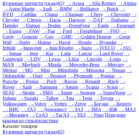
Кузовные запчасти (склад#2)
- Acura
- Alfa Romeo
- Alpina
- Aston Martin
- Audi
- BMW
- Brilliance
- Buick
-
BYD
- Cadillac
- Chana
- Changan
- Chery
- Chevrolet
-
Chrysler
- Citroen
- Dacia
- Daewoo
- DAF
- Daihatsu
-
Daimler
- Datsun
- Dodge
- DongFeng
- Eagle
- Emgrand
- Eunos
- FAW
- Fiat
- Ford
- Freightliner
- FSO
-
Geely
- Genesis
- Geo
- GMC
- Golden Dragon
- Great
Wall
- Hafei
- Haima
- Haval
- Honda
- Hyundai
-
Infiniti
- Innocenti
- Iran Khodro
- Isuzu
- IVECO
- JAC
- Jaguar
- Jeep
- Kia
- Lada
- Lancia
- Land Rover
-
Landwind
- LDV
- Lexus
- Lifan
- Lincoln
- Lotus
-
MAN
- Maybach
- Mazda
- Mercedes-Benz
- Mercury
-
Merkur
- MG
- Mini
- Mitsubishi
- Mitsuoka
- Nissan
-
Oldsmobile
- Opel
- Peugeot
- Plymouth
- Pontiac
-
Porsche
- Proton
- Puch
- Ravon
- Renault
- Riich
-
Rover
- Saab
- Samsung
- Saturn
- Scania
- Scion
-
SEAT
- Skoda
- SMA
- Smart
- Soueast
- SsangYong
-
Subaru
- Suzuki
- Talbot
- Tata
- Tesla
- Toyota
-
Volkswagen
- Volvo
- Vortex
- Zotye
- Богдан
- Бронто
- ВИС
- ГАЗ
- Донинвест
- ЗАЗ
- ЗМА
- ИЖ
- МАЗ
- Москвич
- СеАЗ
- ТагАЗ
- УАЗ
- Урал
Передние
крылья из стеклопластика
Каталог
товаров
Кузовные запчасти (склад#2)