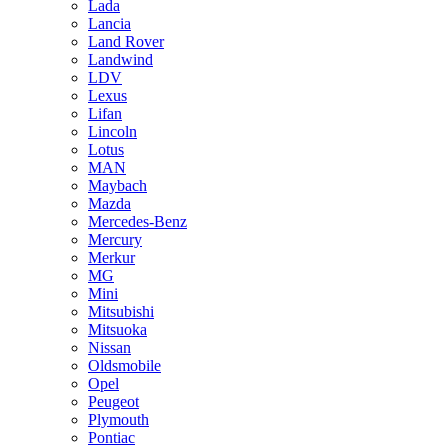
Lada
Lancia
Land Rover
Landwind
LDV
Lexus
Lifan
Lincoln
Lotus
MAN
Maybach
Mazda
Mercedes-Benz
Mercury
Merkur
MG
Mini
Mitsubishi
Mitsuoka
Nissan
Oldsmobile
Opel
Peugeot
Plymouth
Pontiac