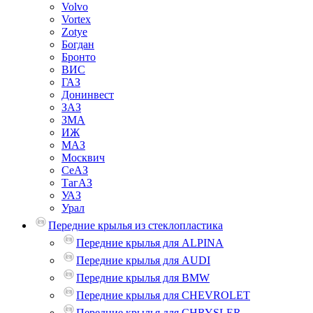
Volvo
Vortex
Zotye
Богдан
Бронто
ВИС
ГАЗ
Донинвест
ЗАЗ
ЗМА
ИЖ
МАЗ
Москвич
СеАЗ
ТагАЗ
УАЗ
Урал
Передние крылья из стеклопластика
Передние крылья для ALPINA
Передние крылья для AUDI
Передние крылья для BMW
Передние крылья для CHEVROLET
Передние крылья для CHRYSLER