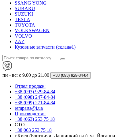
SSANG YONG
SUBARU
SUZUKI
TESLA
TOYOTA
VOLKSWAGEN
VOLVO
ZAZ
Кузовные запчасти (склад#1)
пн - вс: с 9.00 до 21.00
+38 (093)
929-84-84
Отдел продаж:
+38 (093) 929-84-84
+38 (098) 247-84-84
+38 (099) 271-84-84
remparts@i.ua
Производство:
+38 (063) 253 75 18
СТО
+38 063 253 75 18
г.Киев (Бортничи, Дарницкий р-н), ул. Йоганна