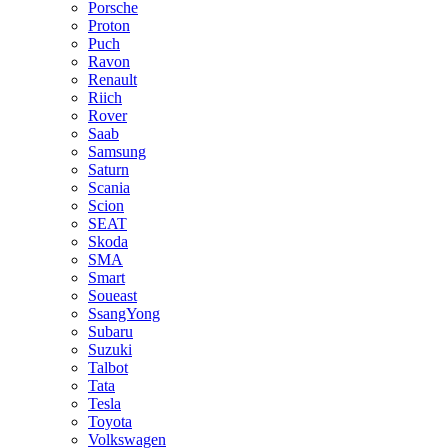
Porsche
Proton
Puch
Ravon
Renault
Riich
Rover
Saab
Samsung
Saturn
Scania
Scion
SEAT
Skoda
SMA
Smart
Soueast
SsangYong
Subaru
Suzuki
Talbot
Tata
Tesla
Toyota
Volkswagen