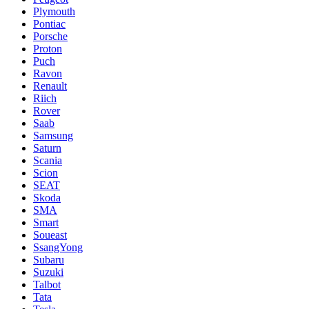
Plymouth
Pontiac
Porsche
Proton
Puch
Ravon
Renault
Riich
Rover
Saab
Samsung
Saturn
Scania
Scion
SEAT
Skoda
SMA
Smart
Soueast
SsangYong
Subaru
Suzuki
Talbot
Tata