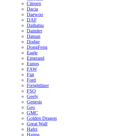
Citroen
Dacia
Daewoo
DAF
Daihatsu
Daimler
Datsun
Dodge
DongFeng
Eagle
Emgrand
Eunos
FAW
Fiat
Ford
Freightliner
FSO
Geely
Genesis
Geo
GMC
Golden Dragon
Great Wall
Hafei
Haima