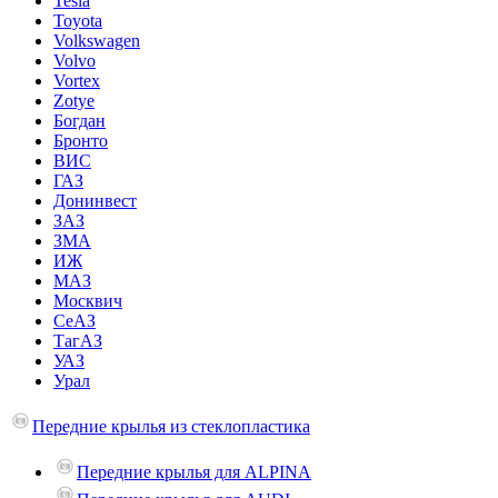
Tesla
Toyota
Volkswagen
Volvo
Vortex
Zotye
Богдан
Бронто
ВИС
ГАЗ
Донинвест
ЗАЗ
ЗМА
ИЖ
МАЗ
Москвич
СеАЗ
ТагАЗ
УАЗ
Урал
Передние крылья из стеклопластика
Передние крылья для ALPINA