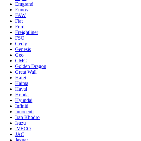
Emgrand
Eunos
FAW
Fiat
Ford
Freightliner
FSO
Geely
Genesis
Geo
GMC
Golden Dragon
Great Wall
Hafei
Haima
Haval
Honda
Hyundai
Infiniti
Innocenti
Iran Khodro
Isuzu
IVECO
JAC
Jaguar