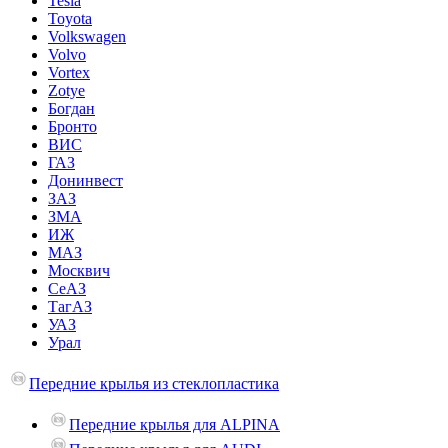
Tesla
Toyota
Volkswagen
Volvo
Vortex
Zotye
Богдан
Бронто
ВИС
ГАЗ
Донинвест
ЗАЗ
ЗМА
ИЖ
МАЗ
Москвич
СеАЗ
ТагАЗ
УАЗ
Урал
Передние крылья из стеклопластика
Передние крылья для ALPINA