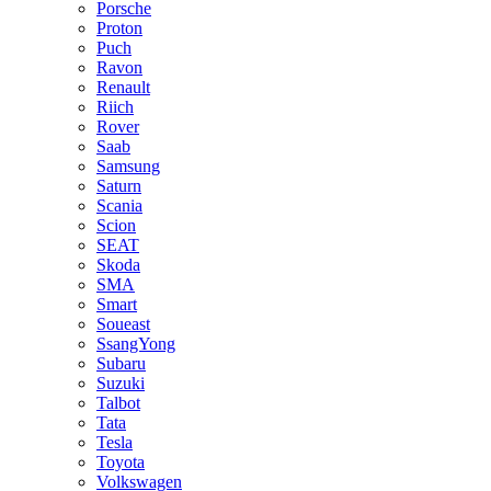
Porsche
Proton
Puch
Ravon
Renault
Riich
Rover
Saab
Samsung
Saturn
Scania
Scion
SEAT
Skoda
SMA
Smart
Soueast
SsangYong
Subaru
Suzuki
Talbot
Tata
Tesla
Toyota
Volkswagen