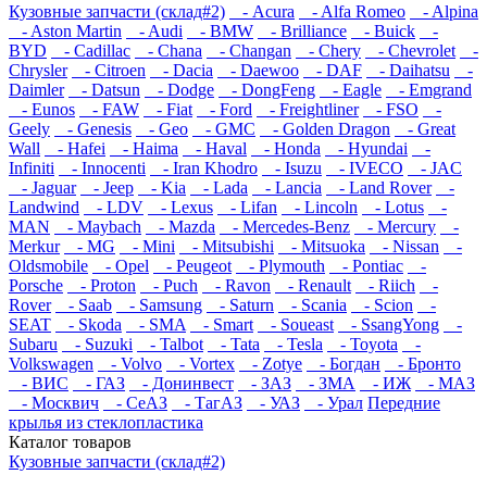
Кузовные запчасти (склад#2)
- Acura
- Alfa Romeo
- Alpina
- Aston Martin
- Audi
- BMW
- Brilliance
- Buick
-
BYD
- Cadillac
- Chana
- Changan
- Chery
- Chevrolet
-
Chrysler
- Citroen
- Dacia
- Daewoo
- DAF
- Daihatsu
-
Daimler
- Datsun
- Dodge
- DongFeng
- Eagle
- Emgrand
- Eunos
- FAW
- Fiat
- Ford
- Freightliner
- FSO
-
Geely
- Genesis
- Geo
- GMC
- Golden Dragon
- Great
Wall
- Hafei
- Haima
- Haval
- Honda
- Hyundai
-
Infiniti
- Innocenti
- Iran Khodro
- Isuzu
- IVECO
- JAC
- Jaguar
- Jeep
- Kia
- Lada
- Lancia
- Land Rover
-
Landwind
- LDV
- Lexus
- Lifan
- Lincoln
- Lotus
-
MAN
- Maybach
- Mazda
- Mercedes-Benz
- Mercury
-
Merkur
- MG
- Mini
- Mitsubishi
- Mitsuoka
- Nissan
-
Oldsmobile
- Opel
- Peugeot
- Plymouth
- Pontiac
-
Porsche
- Proton
- Puch
- Ravon
- Renault
- Riich
-
Rover
- Saab
- Samsung
- Saturn
- Scania
- Scion
-
SEAT
- Skoda
- SMA
- Smart
- Soueast
- SsangYong
-
Subaru
- Suzuki
- Talbot
- Tata
- Tesla
- Toyota
-
Volkswagen
- Volvo
- Vortex
- Zotye
- Богдан
- Бронто
- ВИС
- ГАЗ
- Донинвест
- ЗАЗ
- ЗМА
- ИЖ
- МАЗ
- Москвич
- СеАЗ
- ТагАЗ
- УАЗ
- Урал
Передние
крылья из стеклопластика
Каталог
товаров
Кузовные запчасти (склад#2)