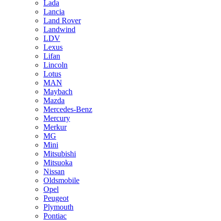
Lada
Lancia
Land Rover
Landwind
LDV
Lexus
Lifan
Lincoln
Lotus
MAN
Maybach
Mazda
Mercedes-Benz
Mercury
Merkur
MG
Mini
Mitsubishi
Mitsuoka
Nissan
Oldsmobile
Opel
Peugeot
Plymouth
Pontiac