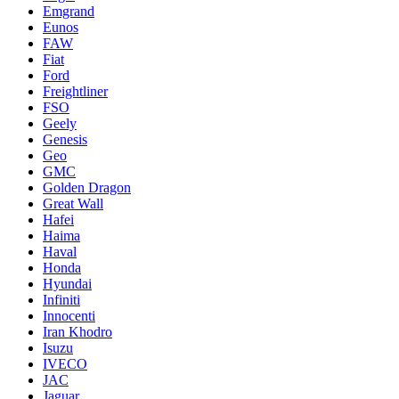
Emgrand
Eunos
FAW
Fiat
Ford
Freightliner
FSO
Geely
Genesis
Geo
GMC
Golden Dragon
Great Wall
Hafei
Haima
Haval
Honda
Hyundai
Infiniti
Innocenti
Iran Khodro
Isuzu
IVECO
JAC
Jaguar