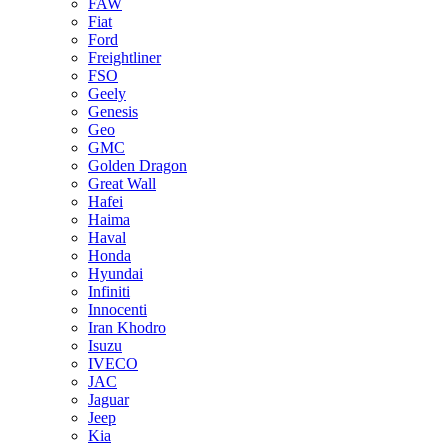
FAW
Fiat
Ford
Freightliner
FSO
Geely
Genesis
Geo
GMC
Golden Dragon
Great Wall
Hafei
Haima
Haval
Honda
Hyundai
Infiniti
Innocenti
Iran Khodro
Isuzu
IVECO
JAC
Jaguar
Jeep
Kia