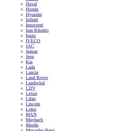
Haval
Honda
Hyundai
Infiniti
Innocenti
Iran Khodro
Isuzu
IVECO
JAC
Jaguar
Jeep
Kia
Lada
Lancia
Land Rover
Landwind
LDV
Lexus
Lifan
Lincoln
Lotus
MAN
Maybach
Mazda
Mercedes-Benz