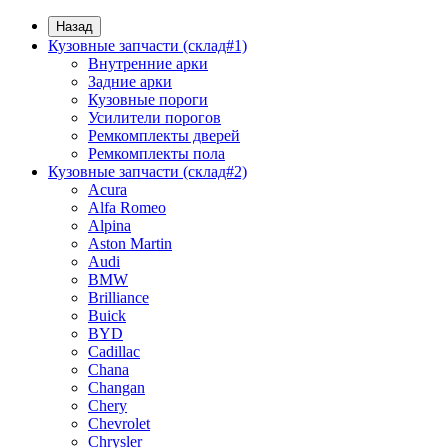
Назад
Кузовные запчасти (склад#1)
Внутренние арки
Задние арки
Кузовные пороги
Усилители порогов
Ремкомплекты дверей
Ремкомплекты пола
Кузовные запчасти (склад#2)
Acura
Alfa Romeo
Alpina
Aston Martin
Audi
BMW
Brilliance
Buick
BYD
Cadillac
Chana
Changan
Chery
Chevrolet
Chrysler