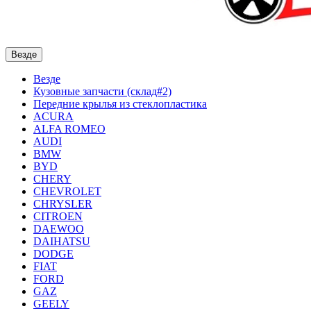
Везде
Везде
Кузовные запчасти (склад#2)
Передние крылья из стеклопластика
ACURA
ALFA ROMEO
AUDI
BMW
BYD
CHERY
CHEVROLET
CHRYSLER
CITROEN
DAEWOO
DAIHATSU
DODGE
FIAT
FORD
GAZ
GEELY