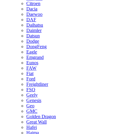
Citroen
Dacia
Daewoo
DAF
Daihatsu
Daimler
Datsun
Dodge
DongFeng
Eagle
Emgrand
Eunos
FAW
Fiat
Ford
Freightliner
FSO
Geely
Genesis
Geo
GMC
Golden Dragon
Great Wall
Hafei
Haima