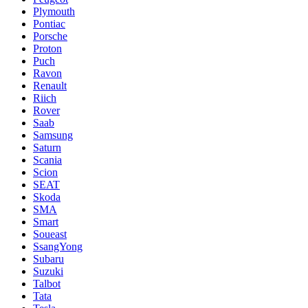
Plymouth
Pontiac
Porsche
Proton
Puch
Ravon
Renault
Riich
Rover
Saab
Samsung
Saturn
Scania
Scion
SEAT
Skoda
SMA
Smart
Soueast
SsangYong
Subaru
Suzuki
Talbot
Tata