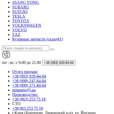
SSANG YONG
SUBARU
SUZUKI
TESLA
TOYOTA
VOLKSWAGEN
VOLVO
ZAZ
Кузовные запчасти (склад#1)
пн - вс: с 9.00 до 21.00
+38 (093)
929-84-84
Отдел продаж:
+38 (093) 929-84-84
+38 (098) 247-84-84
+38 (099) 271-84-84
remparts@i.ua
Производство:
+38 (063) 253 75 18
СТО
+38 063 253 75 18
г.Киев (Бортничи, Дарницкий р-н), ул. Йоганна