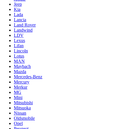
Jeep
Kia
Lada
Lancia
Land Rover
Landwind
LDV
Lexus
Lifan
Lincoln
Lotus
MAN
Maybach
Mazda
Mercedes-Benz
Mercury
Merkur
MG
Mini
Mitsubishi
Mitsuoka
Nissan
Oldsmobile
Opel
Peugeot