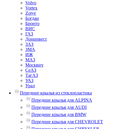
Volvo
Vortex
Zotye
Богдан
Бронто
ВИС
ГАЗ
Донинвест
ЗАЗ
ЗМА
ИЖ
МАЗ
Москвич
СеАЗ
ТагАЗ
УАЗ
Урал
Передние крылья из стеклопластика
Передние крылья для ALPINA
Передние крылья для AUDI
Передние крылья для BMW
Передние крылья для CHEVROLET
Передние крылья для CHRYSLER