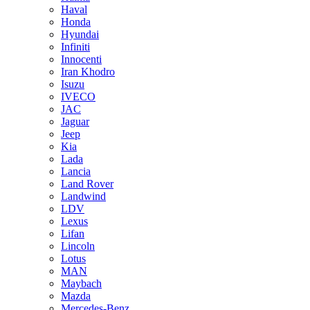
Haval
Honda
Hyundai
Infiniti
Innocenti
Iran Khodro
Isuzu
IVECO
JAC
Jaguar
Jeep
Kia
Lada
Lancia
Land Rover
Landwind
LDV
Lexus
Lifan
Lincoln
Lotus
MAN
Maybach
Mazda
Mercedes-Benz