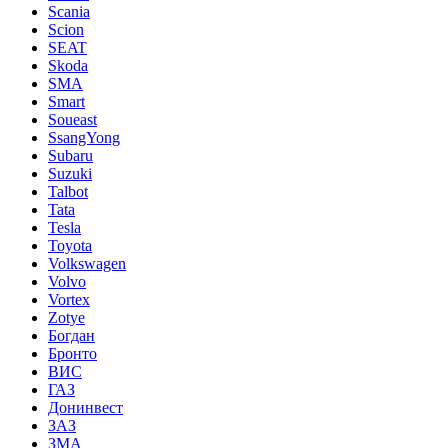
Scania
Scion
SEAT
Skoda
SMA
Smart
Soueast
SsangYong
Subaru
Suzuki
Talbot
Tata
Tesla
Toyota
Volkswagen
Volvo
Vortex
Zotye
Богдан
Бронто
ВИС
ГАЗ
Донинвест
ЗАЗ
ЗМА