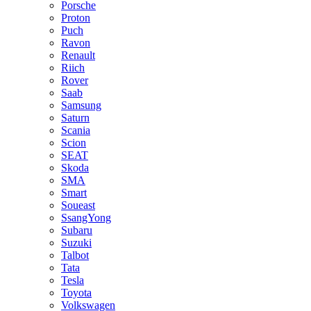
Porsche
Proton
Puch
Ravon
Renault
Riich
Rover
Saab
Samsung
Saturn
Scania
Scion
SEAT
Skoda
SMA
Smart
Soueast
SsangYong
Subaru
Suzuki
Talbot
Tata
Tesla
Toyota
Volkswagen