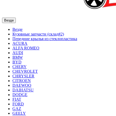
Везде
Везде
Кузовные запчасти (склад#2)
Передние крылья из стеклопластика
ACURA
ALFA ROMEO
AUDI
BMW
BYD
CHERY
CHEVROLET
CHRYSLER
CITROEN
DAEWOO
DAIHATSU
DODGE
FIAT
FORD
GAZ
GEELY