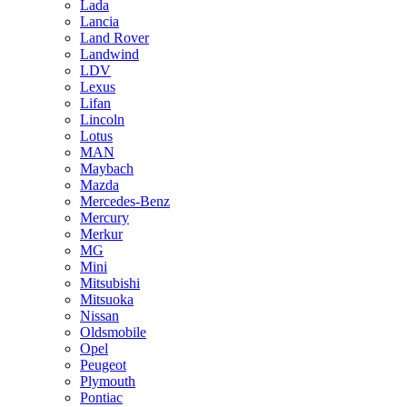
Lada
Lancia
Land Rover
Landwind
LDV
Lexus
Lifan
Lincoln
Lotus
MAN
Maybach
Mazda
Mercedes-Benz
Mercury
Merkur
MG
Mini
Mitsubishi
Mitsuoka
Nissan
Oldsmobile
Opel
Peugeot
Plymouth
Pontiac