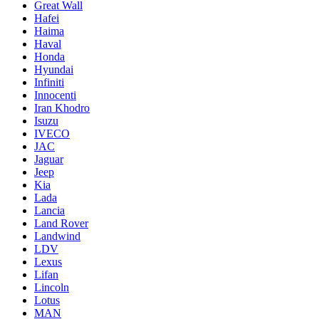
Great Wall
Hafei
Haima
Haval
Honda
Hyundai
Infiniti
Innocenti
Iran Khodro
Isuzu
IVECO
JAC
Jaguar
Jeep
Kia
Lada
Lancia
Land Rover
Landwind
LDV
Lexus
Lifan
Lincoln
Lotus
MAN