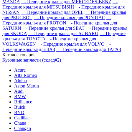
MAZDA
- Передние крылья для MERCEDES-BENZ
-
Передние крылья для MITSUBISHI
- Передние крылья для
NISSAN
- Передние крылья для OPEL
- Передние крылья
для PEUGEOT
- Передние крылья для PONTIAC
-
Передние крылья для PROTON
- Передние крылья для
SATURN
- Передние крылья для SEAT
- Передние крылья
для SKODA
- Передние крылья для SUBARU
- Передние
крылья для TOYOTA
- Передние крылья для
VOLKSWAGEN
- Передние крылья для VOLVO
-
Передние крылья для ЗАЗ
- Передние крылья для ТАГАЗ
Каталог
товаров
Кузовные запчасти (склад#2)
Acura
Alfa Romeo
Alpina
Aston Martin
Audi
BMW
Brilliance
Buick
BYD
Cadillac
Chana
Changan