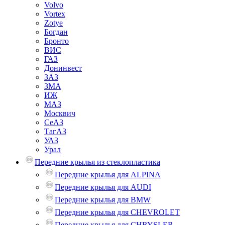
Volvo
Vortex
Zotye
Богдан
Бронто
ВИС
ГАЗ
Донинвест
ЗАЗ
ЗМА
ИЖ
МАЗ
Москвич
СеАЗ
ТагАЗ
УАЗ
Урал
Передние крылья из стеклопластика
Передние крылья для ALPINA
Передние крылья для AUDI
Передние крылья для BMW
Передние крылья для CHEVROLET
Передние крылья для CHRYSLER