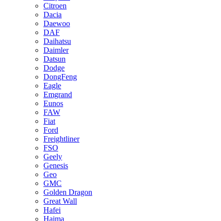
Citroen
Dacia
Daewoo
DAF
Daihatsu
Daimler
Datsun
Dodge
DongFeng
Eagle
Emgrand
Eunos
FAW
Fiat
Ford
Freightliner
FSO
Geely
Genesis
Geo
GMC
Golden Dragon
Great Wall
Hafei
Haima