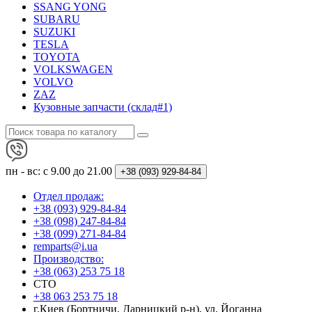
SSANG YONG
SUBARU
SUZUKI
TESLA
TOYOTA
VOLKSWAGEN
VOLVO
ZAZ
Кузовные запчасти (склад#1)
пн - вс: с 9.00 до 21.00
+38 (093)
929-84-84
Отдел продаж:
+38 (093) 929-84-84
+38 (098) 247-84-84
+38 (099) 271-84-84
remparts@i.ua
Производство:
+38 (063) 253 75 18
СТО
+38 063 253 75 18
г.Киев (Бортничи, Дарницкий р-н), ул. Йоганна