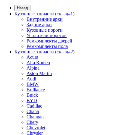
Назад
Кузовные запчасти (склад#1)
Внутренние арки
Задние арки
Кузовные пороги
Усилители порогов
Ремкомплекты дверей
Ремкомплекты пола
Кузовные запчасти (склад#2)
Acura
Alfa Romeo
Alpina
Aston Martin
Audi
BMW
Brilliance
Buick
BYD
Cadillac
Chana
Changan
Chery
Chevrolet
Chrysler