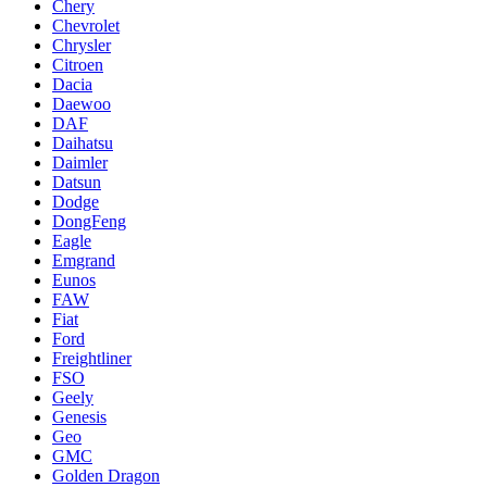
Chery
Chevrolet
Chrysler
Citroen
Dacia
Daewoo
DAF
Daihatsu
Daimler
Datsun
Dodge
DongFeng
Eagle
Emgrand
Eunos
FAW
Fiat
Ford
Freightliner
FSO
Geely
Genesis
Geo
GMC
Golden Dragon