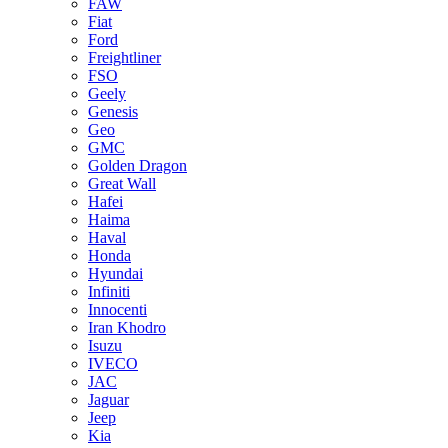
FAW
Fiat
Ford
Freightliner
FSO
Geely
Genesis
Geo
GMC
Golden Dragon
Great Wall
Hafei
Haima
Haval
Honda
Hyundai
Infiniti
Innocenti
Iran Khodro
Isuzu
IVECO
JAC
Jaguar
Jeep
Kia