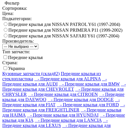
Фильтр
Сортировка:
Цена:
Подкатегории:
Передние крылья для NISSAN PATROL Y61 (1997-2004)
Передние крылья для NISSAN PRIMERA P11 (1999-2002)
Передние крылья для NISSAN SAFARI Y61 (1997-2004)
Производитель:
Тип запчасти:
Передние крылья
Страна:
Украина
Кузовные запчасти (склад#2)
Передние крылья из
стеклопластика
- Передние крылья для ALPINA
-
Передние крылья для AUDI
- Передние крылья для BMW
-
Передние крылья для CHEVROLET
- Передние крылья для
CHRYSLER
- Передние крылья для CITROEN
- Передние
крылья для DAEWOO
- Передние крылья для DODGE
-
Передние крылья для FIAT
- Передние крылья для FORD
-
Передние крылья для FREIGHTLINER
- Передние крылья
для HAIMA
- Передние крылья для HYUNDAI
- Передние
крылья для KIA
- Передние крылья для LANCIA
-
Передние крылья для LEXUS
- Передние крылья для