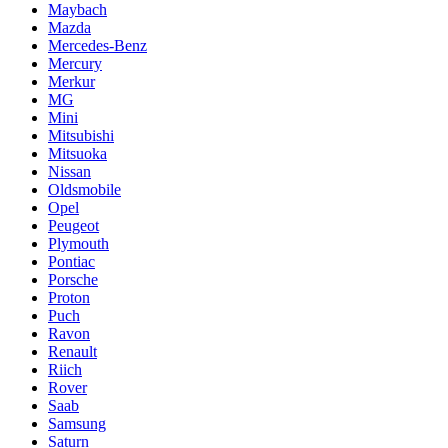
Maybach
Mazda
Mercedes-Benz
Mercury
Merkur
MG
Mini
Mitsubishi
Mitsuoka
Nissan
Oldsmobile
Opel
Peugeot
Plymouth
Pontiac
Porsche
Proton
Puch
Ravon
Renault
Riich
Rover
Saab
Samsung
Saturn