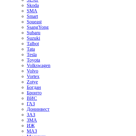
Skoda
SMA
Smart
Soueast
SsangYong
Subaru
Suzuki
Talbot
Tata
Tesla
Toyota
Volkswagen
Volvo
Vortex
Zotye
Богдан
Бронто
ВИС
ГАЗ
Донинвест
ЗАЗ
ЗМА
ИЖ
МАЗ