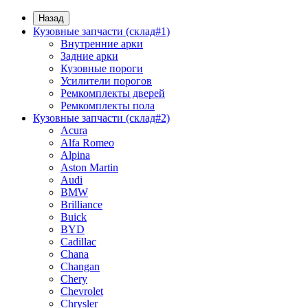
Назад
Кузовные запчасти (склад#1)
Внутренние арки
Задние арки
Кузовные пороги
Усилители порогов
Ремкомплекты дверей
Ремкомплекты пола
Кузовные запчасти (склад#2)
Acura
Alfa Romeo
Alpina
Aston Martin
Audi
BMW
Brilliance
Buick
BYD
Cadillac
Chana
Changan
Chery
Chevrolet
Chrysler