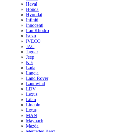
Haval
Honda
Hyundai
Infiniti
Innocenti
Iran Khodro
Isuzu
IVECO
JAC
Jaguar
Jeep
Kia
Lada
Lancia
Land Rover
Landwind
LDV
Lexus
Lifan
Lincoln
Lotus
MAN
Maybach
Mazda
Mercedes-Benz