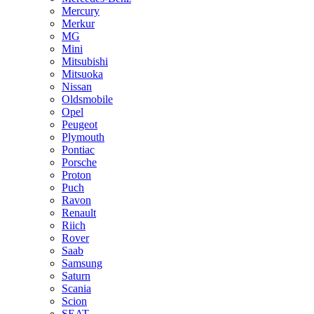
Mercury
Merkur
MG
Mini
Mitsubishi
Mitsuoka
Nissan
Oldsmobile
Opel
Peugeot
Plymouth
Pontiac
Porsche
Proton
Puch
Ravon
Renault
Riich
Rover
Saab
Samsung
Saturn
Scania
Scion
SEAT