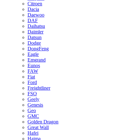
Citroen
Dacia
Daewoo
DAF
Daihatsu
Daimler
Datsun
Dodge
DongFeng
Eagle
Emgrand
Eunos
FAW
Fiat
Ford
Freightliner
FSO
Geely
Genesis
Geo
GMC
Golden Dragon
Great Wall
Hafei
Haima